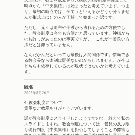
天理教が、教団を成立させ､現在の教会制度を確立した
時点から「中央集権」は始まったと考えています。つま
り、最初の時点では、全て（といえるかどうか分りませ
んが形式上は）の人が了解して始まった訳です。
ただし、元々は迫害や干渉から逃れるための方便でし
た。教会制度は今でも方便だと思っています。神様から
のお許しがあったのは事実ですが、ｊこれが一番良い方
法だとは仰っていません。
なんだかんだといっても最後は人間関係です。信頼でき
る教会長なら体制は関係ないのかもしれません。が今は
どちらも依存しているのが現状ではないかと考えていま
す。
匿名
2008年8月26日
4. 教会制度について
貴重なご教示ありがとうございます。
話が教会制度にスライドしたようですので、敢えて私の
スライドしますね。教会制度については、管見の及ぶ限
り現行制度（中央集権）を拒否してしまうことの弊害も