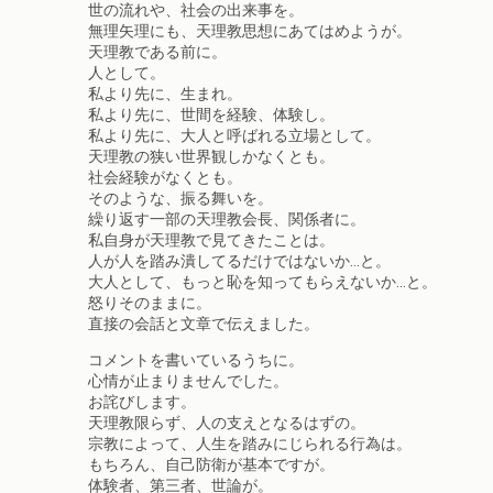
世の流れや、社会の出来事を。
無理矢理にも、天理教思想にあてはめようが。
天理教である前に。
人として。
私より先に、生まれ。
私より先に、世間を経験、体験し。
私より先に、大人と呼ばれる立場として。
天理教の狭い世界観しかなくとも。
社会経験がなくとも。
そのような、振る舞いを。
繰り返す一部の天理教会長、関係者に。
私自身が天理教で見てきたことは。
人が人を踏み潰してるだけではないか…と。
大人として、もっと恥を知ってもらえないか…と。
怒りそのままに。
直接の会話と文章で伝えました。
コメントを書いているうちに。
心情が止まりませんでした。
お詫びします。
天理教限らず、人の支えとなるはずの。
宗教によって、人生を踏みにじられる行為は。
もちろん、自己防衛が基本ですが。
体験者、第三者、世論が。