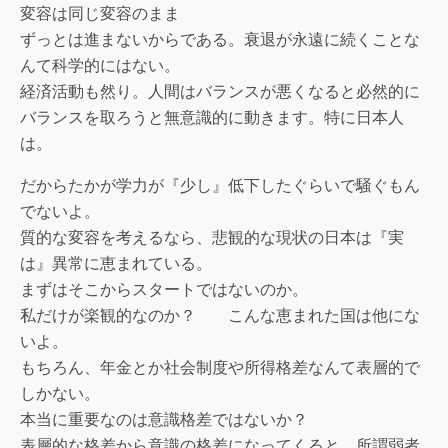
変容は同じ変容のまま
ずっとは進まないからである。衰退が永遠に続くことな
んて科学的にはない。
経済活動も然り。人間はバランスが悪くなると必然的に
バランスを取ろうと無意識的に動きます。特に日本人
は。
だからたかが学力が『少し』低下したぐらいで騒ぐもん
でないよ。
質的な変容を考えるなら、悲観的な現状の日本は『実
は』異常に恵まれている。
まずはそこからスタートではないのか。
私だけが楽観的なのか？ こんな恵まれた国は他にな
いよ。
もちろん、年金とか社会制度や所得格差なんて表層的で
しかない。
本当に重要なのは意識格差ではないか？
表層的な格差から意識の格差になってくると、所謂弱者