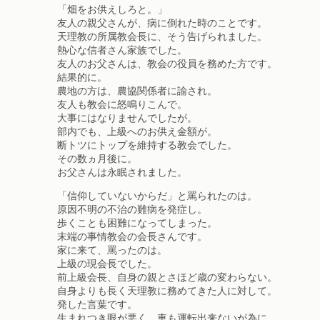
「畑をお供えしろと。」
友人の親父さんが、病に倒れた時のことです。
天理教の所属教会長に、そう告げられました。
熱心な信者さん家族でした。
友人のお父さんは、教会の役員を務めた方です。
結果的に。
農地の方は、農協関係者に諭され。
友人も教会に怒鳴りこんで。
大事にはなりませんでしたが。
部内でも、上級へのお供え金額が。
断トツにトップを維持する教会でした。
その数ヵ月後に。
お父さんは永眠されました。
「信仰していないからだ」と罵られたのは。
原因不明の不治の難病を発症し。
歩くことも困難になってしまった。
末端の事情教会の会長さんです。
家に来て、罵ったのは。
上級の現会長でした。
前上級会長、自身の親とさほど歳の変わらない。
自身よりも長く天理教に務めてきた人に対して。
発した言葉です。
生まれつき眼が悪く、車も運転出来ないが為に。