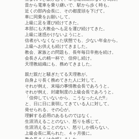
昔から電車を乗り継いで、駅から歩く時も。
近くの部内会長に、その都度頭を下げて。
車に同乗をお願いして。
上級に足を運び続けてきた。
本部にも大教会へも足を運び続けてきた。
上級に迷惑かけないようにと。
信者がいなくなった状態でも、少ない年金から。
上級へお供えも続けてきました。
教会、家族との問題も、長年毎日辛抱を続け。
会長さんの精一杯で、信仰し続け。
天理教組織にも、務めてきました。
親だ親だと騒ぎたてる天理教が。
自身より長く務めてきた人に対して。
それが例え、末端の事情教会長であろうと。
それが例え、封建制度の上級会長であろうと。
「信仰していないから、こうなったんだ‼」
と、日に日に衰弱してきている人に対して。
発せられる、その心が。
理解する必用のあるものではなく。
生涯消えることのない、怒りを感じて。
生涯消えることのない、怒りしか残らない。
上級会長に罵られた、４ヶ月後に。