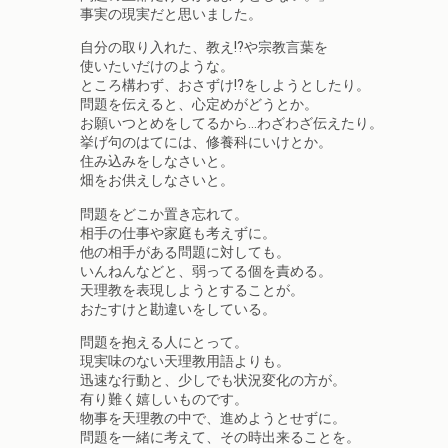
事実の現実だと思いました。
自分の取り入れた、教え!?や宗教言葉を
使いたいだけのような。
ところ構わず、おさずけ!?をしようとしたり。
問題を伝えると、心定めがどうとか。
お願いつとめをしてるから…わざわざ伝えたり。
挙げ句のはてには、修養科にいけとか。
住み込みをしなさいと。
畑をお供えしなさいと。
問題をどこか置き忘れて。
相手の仕事や家庭も考えずに。
他の相手がある問題に対しても。
いんねんなどと、弱ってる個を責める。
天理教を表現しようとすることが。
おたすけと勘違いをしている。
問題を抱える人にとって。
現実味のない天理教用語よりも。
迅速な行動と、少しでも状況変化の方が。
有り難く嬉しいものです。
物事を天理教の中で、進めようとせずに。
問題を一緒に考えて、その時出来ることを。