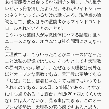
女は霊能者と出会ってから調子を崩し、その後テ
レビから姿を消したようだ。それがワイドショー
のネタとなっているだけの話である。現時点の論
調として、彼女はその霊能者からマインドコント
ロールされているとのことだ。
こういった芸能人が宗教団体にハマる話題は度々
ニュースになる。オウムでは社会問題にさえなっ
た。
天理教では、こういったことがニュースになった
ことは私の記憶ではない。あったとしても天理教
の雰囲気からは難しい。なぜなら天理教は例外な
ほどオープンな宗教である。天理教の聖地である
「ぢば」には、信者じゃなくても誰でもいつでも
入れるのである。365日、24時間である。さすが
に中心点である「甘露台」周辺(20m四方くらいか
な）には入れないが、見る事はできる。このオー
プンな姿勢は、天理教の安心感でもあると思う。