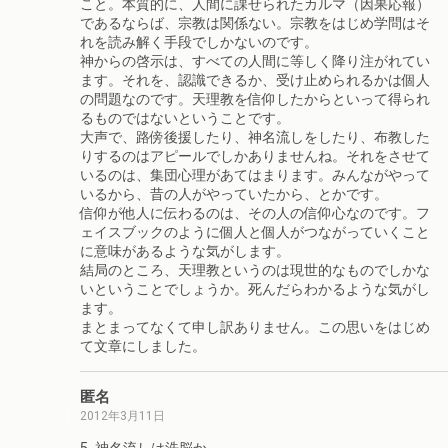
こと。本質的に、人間に課せられたカルマ（因果応報）
であるならば、宗教は関係ない。宗教をはじめ学問はそ
れを読み解く手段でしかないのです。
神からの啓示は、すべての人間に等しく降り注がれてい
ます。それを、認識できるか、受け止められるかは個人
の問題なのです。天理教を信仰したからといって得られ
るものではないということです。
大声で、路傍後援したり、神名流しをしたり、布教した
りするのはアピールでしかありませんね。それをさせて
いるのは、集団心理があてはまります。みんながやって
いるから、昔の人がやっていたから、とかです。
信仰が他人に伝わるのは、その人の信仰心なのです。フ
ェイスブックのように個人と個人がつながっていくこと
に意味があるような気がします。
結局のところ、天理教というのは現世的なものでしかな
いということでしょうか。死んだらわかるような気がし
ます。
まとまってなくて申し訳ありません。この思いをはじめ
て文章にしました。
匿名
2012年3月11日