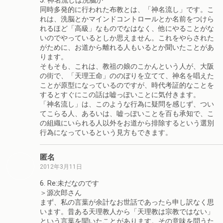
5. 神名流しは洗脳か
同時多発的に行われた布教とは、「神名流し」です。こ
れは、洗脳とかマインドコントロールとか名前をつけら
れるほど「高級」なものでなはなく、他にやることがな
いのでやっているとしか思えません。これをやらされた
がために、お道から離れる人もいるとか聞いたことがあ
ります。
そもそも、これは、教祖の娘のこかんという人が、大阪
の街で、「天理王命」ののぼりを立てて、神名を唱えた
ことが原型になっているのですが、時代考証的なことを
するとすぐにこの話は嘘っぽいことに気付きます。
「神名流し」は、このような行為に疑問を感じず、つい
てこらる人、あるいは、嘘っぽいことを百も承知で、こ
の組織にいられる人以外をお道から排除するという選別
行為になっているという見方もできます。
匿名
2012年3月11日
6. Re:未だなのです
＞源次郎さん
まず、私の言葉が余計なお世話であったら申し訳なく思
います。昔ある天理教人から「天理教は宗教ではない」
という言葉を聞いたことがあります。その意味を問うた