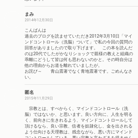
まみ
2014年12月30日
こんばんは
過去のブログを読ませていただき2012年3月10日「マイ
ンドコントロール（洗脳）ついて」で私の今回の質問の
回答がありましたので取り下げます。 この本を読んだ
のは20代でしたがかなりショックで親様の教えと組織の
乖離にどうして皆は何も思わないのかと。その時自分は
他の理由からお道を離れていましたが。
お詫び～ 青山震著でなく青地震著です。ごめんなさ
い。
匿名
2015年11月29日
宗教とは、すべからく、マインドコントロール（洗
脳）ではないか、と思います。良い方向に、人生を明る
く、前向きに生きれるよう、マインドコントロールして
頂けるなら、良い宗教、信者を奴隷化し、金を出される
よう仕向ける天理教は、残念ながら、悪い方にマインド
コントロールしている、悪い宗教と言わざるを得ません