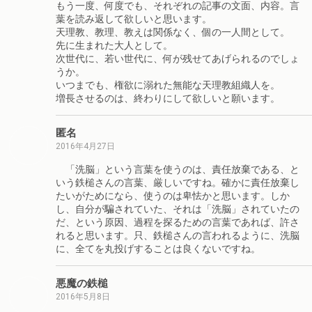
もう一度、何度でも、それぞれの記事の文面、内容。言
葉を読み返して欲しいと思います。
天理教、教理、教えは関係なく、個の一人間として。
先に生まれた大人として。
次世代に、若い世代に、何が残せてあげられるのでしょ
うか。
いつまでも、権欲に溺れた無能な天理教組織人を。
増長させるのは、終わりにして欲しいと願います。
匿名
2016年4月27日
「洗脳」という言葉を使うのは、責任放棄である、と
いう鉄槌さんの言葉、厳しいですね。確かに責任放棄し
たいがためになら、使うのは卑怯かと思います。しか
し、自分が騙されていた、それは「洗脳」されていたの
だ、という原因、過程を探るための言葉であれば、許さ
れると思います。只、鉄槌さんの言われるように、洗脳
に、全てを丸投げすることは良くないですね。
悪魔の鉄槌
2016年5月8日