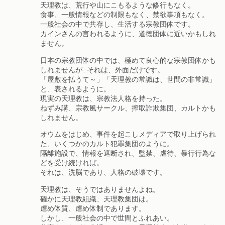
天理教は、荒行や山にこもるような修行もなく。
食事、一般情報などの制限もなく、禁欲事項もなく。
一般社会の中で共存し、生活する宗教団体です。
カインさんの言われるように、道徳団体に近いかもしれ
ません。
日本の宗教団体の中では、極めて良心的な宗教団体かも
しれませんが…それは、外面だけです。
「屋敷を払うて～」「天理教の常識は、世間の非常識」
と、表されるように。
現実の天理教は、宗教法人格を持った。
ねずみ講、宗教風サークル、搾取詐欺集団、カルトかも
しれません。
オウムをはじめ、事件を起こしメディアで取り上げられ
た、いくつかのカルト犯罪集団のように。
隔離施設で、情報を遮断され、監禁、虐待、暴行行為な
どを受け続ければ。
それは、洗脳であり、人格の破壊です。
天理教は、そうではありませんよね。
確かに天理教組織、天理教集団は。
虐め体質、虐め体制であります。
しかし、一般社会の中で世間とふれあい。