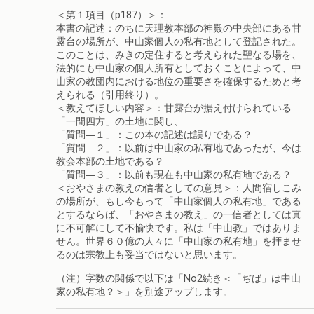
＜第１項目（p187）＞：
本書の記述：のちに天理教本部の神殿の中央部にある甘
露台の場所が、中山家個人の私有地として登記された。
このことは、みきの定住すると考えられた聖なる場を、
法的にも中山家の個人所有としておくことによって、中
山家の教団内における地位の重要さを確保するためと考
えられる（引用終り）。
＜教えてほしい内容＞：甘露台が据え付けられている
「一間四方」の土地に関し、
「質問―１」：この本の記述は誤りである？
「質問―２」：以前は中山家の私有地であったが、今は
教会本部の土地である？
「質問―３」：以前も現在も中山家の私有地である？
＜おやさまの教えの信者としての意見＞：人間宿しこみ
の場所が、もし今もって「中山家個人の私有地」である
とするならば、「おやさまの教え」の一信者としては真
に不可解にして不愉快です。私は「中山教」ではありま
せん。世界６０億の人々に「中山家の私有地」を拝ませ
るのは宗教上も妥当ではないと思います。
（注）字数の関係で以下は「No2続き＜「ぢば」は中山
家の私有地？＞」を別途アップします。