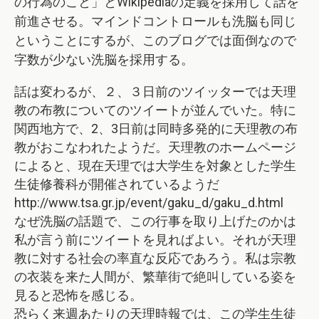
の行為のこと」とWikipediaの定義を採用して話を
前進させる。マインドコントロールも洗脳も同じ
ということにするが、このブログでは面倒なので
字数が少ない洗脳を採用する。
話は変わるが、２、３日前のツイッターでは天理
教の布教についてのツイートが並んでいた。特に
関西地方で、2、3日前は同時多発的に天理教の布
教がおこなわれたようだ。天理教のホームページ
によると、現在天理では大学生を対象とした学生
生徒修養科が開催されているようだ
http://www.tsa.gr.jp/event/gaku_d/gaku_d.html
なぜ洗脳の話題で、この行事を取り上げたのかは
私が言う前にツイートを見ればよい。それが天理
教に対する社会の率直な反応であろう。私は宗教
の衣装を来た人間が、繁華街で絶叫している姿を
見ると恐怖を感じる。
恐らく来週あたりの天理時報では、この学生生徒