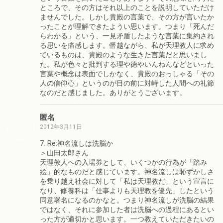
ところで、その方はそれ以上のことを説明していただけ
ませんでした。しかし貴殿の言葉で、その方が言いたか
ったことが理解できたようい思います。つまり「死んだ
らわかる」という、一見矛盾したような言葉に集約され
る思いを痛感します。僭越ながら、私が天理教人に求め
ているものは、貴殿のような生きた言葉だと思いまし
た。私が色々と批判する理や徳やいんねんなどといった
言葉や概念は表面でしかなく、貴殿のおっしゃる「その
人の信仰心」というのが目の前に対峙した人間への礼節
なのだと感じました。ありがとうございます。
匿名
2012年3月11日
7. Re:神名流しは洗脳か
＞山田太郎さん
天理教人への入場券として、いくつかの行為が「踏み
絵」的なものだと感じています。神名流しは恥ずかしさ
を乗り越え社会に対して「私は天理教だ」という宣言に
なり、修養科は「仕事よりも天理教を優先」したという
同意署名になるのかなと。つまり神名流しが洗脳の結果
ではなく、それに参加した者は洗脳への過程にあるとい
った方が適切かと思います。一つ教えていただきたいの