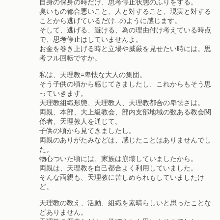
自身の保身の時だけ、思考停止状態のふりをする。
臭いもの都合悪いこと、人と対すること、現実と対する
ことから逃げているだけ…のように感じます。
そして、逃げる、避ける、為の理由付け考えている時点
で、思考停止はしていませんよ。
お金を巻き上げる時と立場や威厳を見せたい時には。思
考フル回転ですか。
私は、天理教=卑怯な大人の集団。
そう子供の頃から感じてきましたし、これからもそう思
っていきます。
天理教組織形態、天理教人、天理教都合の卑怯さは。
両親、本部、大上級教会、部内支部地域の数ある教会関
係者、天理教人を通じて。
子供の頃から見てきましたし。
両親のありがたみなどは、感じたことはありませんでし
た。
物心ついた頃には、家族は崩壊していましたから。
両親は、天理教を自己都合よく利用していました。
そんな両親も、天理教に苦しめられもしていましたけ
ど。
天理教の教え、活動、組織を素晴らしいと思ったことな
どありません。