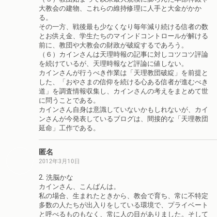
大教会の建物、これらの維持修理に人手と大金がかか
る。
その一方、戦後最も少なくなり毎年減り続ける信者の数
とお供え金、学生たちのマインドコントロールが解ける
前に、教団や大教会の財政が破綻するであろう。
（６）カインさんは天理時報の記事に対しコツコツ評論
を続けているが、天理時報など評論に値しない。
カインさんが行うべき作業は「天理教団破綻」を前提と
した、「おやさまの信仰を続ける心ある信者が進むべき
道」を調査情報収集し、カインさんの考えをまとめて世
に問うことである。
カインさん自身は意識していないかもしれないが、カイ
ンさんが今発表しているブログは、間接的な「天理教団
延命」工作である。
匿名
2012年3月10日
2. 洗脳かな
カインさん、こんばんは。
私の場合、生まれたときから、教会で育ち、常に不特定
多数の人たちが出入りをしている環境で、プライベート
と呼べるものもなく、常に人の目がありました。そして