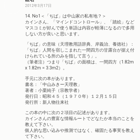
2012年3月17日
14. No1＜「ぢば」は中山家の私有地？＞
カインさん、「マインドコントロール」、「踏絵」など
マスコミが好んで使う単語は内容が軽薄になるので多用
しない方が良いと思います。
「ぢば」の意味（天理教用語辞典、岸義治、養徳社）：
「ぢば」人間を宿しこまれた一間四方の甘露台が据え付
けられている所のみを指して言う」。
（筆者注）つまり「ぢば」の面積は、一間四方（1.82m
x 1.82m = 3.3m2）。
手元に次の本があります。
書名：「中山みきー天理教」
著者：小栗純子（宗教学者）
発行日：昭和４５（１９７０年）１２月１５日
発行所：新人物往来社
この本の中に次の２項目の記述があります。
カインさんの豊富な情報ルートでどなたか本当のことを
教えて下さい。
個人的な思い込みや推測ではなく、確固たる事実を教え
て下さい。