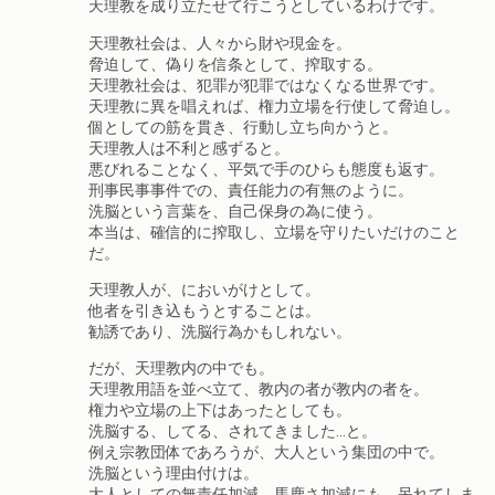
天理教を成り立たせて行こうとしているわけです。
天理教社会は、人々から財や現金を。
脅迫して、偽りを信条として、搾取する。
天理教社会は、犯罪が犯罪ではなくなる世界です。
天理教に異を唱えれば、権力立場を行使して脅迫し。
個としての筋を貫き、行動し立ち向かうと。
天理教人は不利と感ずると。
悪びれることなく、平気で手のひらも態度も返す。
刑事民事事件での、責任能力の有無のように。
洗脳という言葉を、自己保身の為に使う。
本当は、確信的に搾取し、立場を守りたいだけのこと
だ。
天理教人が、においがけとして。
他者を引き込もうとすることは。
勧誘であり、洗脳行為かもしれない。
だが、天理教内の中でも。
天理教用語を並べ立て、教内の者が教内の者を。
権力や立場の上下はあったとしても。
洗脳する、してる、されてきました…と。
例え宗教団体であろうが、大人という集団の中で。
洗脳という理由付けは。
大人としての無責任加減、馬鹿さ加減にも、呆れてしま