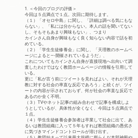
1. ＜今回のブログの評価＞
今回は５点満点で１点。次回に期待します。
（１）「オセロ中島」に関し、「詳細は調べる気にもな
らない」、「私には分からない。本人の話を聞いてない
し、そもそもあまり興味もない」、つまり
カインさん自身が興味もなく良く知らない内容で話を初
めている。
（２）「学生生徒修養会」に関し、「天理教のホームペ
ージによると—-開催されているようだ」、
これについてもカインさん自身が直接現地へ出向いて調
査したわけではなく教団ホームページの情報を引用して
いる。
更に「私が言う前にツイートを見ればよい。それが天理
教に対する社会の率直な反応であろう」と続くが、ツイ
ートの内容が示されておらず、何が社会の率直な反応で
あるのか全く不明。
（３）TVやネット記事の組み合わせで記事を構成しよ
うとしているが、具体性が全くなく、今回は５点満点で
１点。
（４）学生生徒修養会参加者は卒業して社会に出て、あ
るいは教団組織に入って５年もすれば教団組織の愚劣さ
に気づきマインドコントロールが溶け出す。
（５）教団始まって以来最大規模に膨らんだ本部神殿や