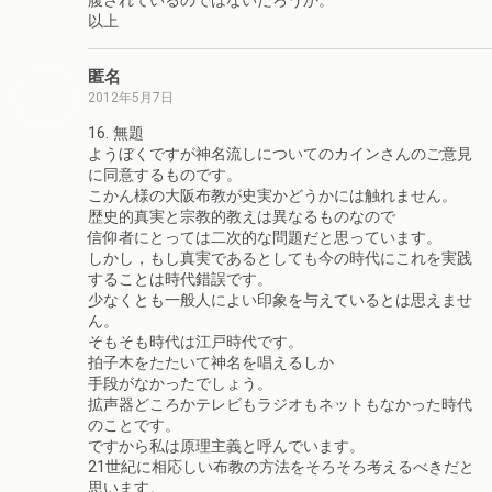
腹されているのではないだろうか。
以上
匿名
2012年5月7日
16. 無題
ようぼくですが神名流しについてのカインさんのご意見
に同意するものです。
こかん様の大阪布教が史実かどうかには触れません。
歴史的真実と宗教的教えは異なるものなので
信仰者にとっては二次的な問題だと思っています。
しかし，もし真実であるとしても今の時代にこれを実践
することは時代錯誤です。
少なくとも一般人によい印象を与えているとは思えませ
ん。
そもそも時代は江戸時代です。
拍子木をたたいて神名を唱えるしか
手段がなかったでしょう。
拡声器どころかテレビもラジオもネットもなかった時代
のことです。
ですから私は原理主義と呼んでいます。
21世紀に相応しい布教の方法をそろそろ考えるべきだと
思います。