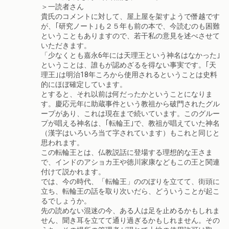
＞一読者さん
貴氏のコメントに対して、屋上屋を架すようで僭越です
が、｢研究ノート｣も２５年も前の本で、今読むのも困難
ということもありますので、若干私の意見を述べさせて
いただきます。
「少なくとも嘉永6年には天理王という神名はなかった｣
ということは、誰もが認めざるを得ない事実です。｢天
理王｣は明治18年ころから使用されるということは史料
的にほぼ確定しています。
とすると、それ以前は何だったかということになりま
す。慶応元年に助蔵事件という教祖から破門されたグル
ープがあり、これは現在まで続いています。このグルー
プが唱える神名は、｢転輪王｣で、教祖が唱えていた神名
（漢字はいろいろ当て字されています）もこれと同じと
思われます。
この転輪王とは、仏教説話に登場する理想的な王さま
で、インドのアショカ王や徳川家康などもこの王と関連
付けて説かれます。
では、今の時代、「転輪王」ののぼりを立てて、街頭に
立ち、転輪王の話を取り次いだら、どういうことが起こ
るでしょうか。
先の読めない混迷の今、ある人は足を止めるかもしれま
せん、聞き耳を立てて通り過ぎるかもしれません。その