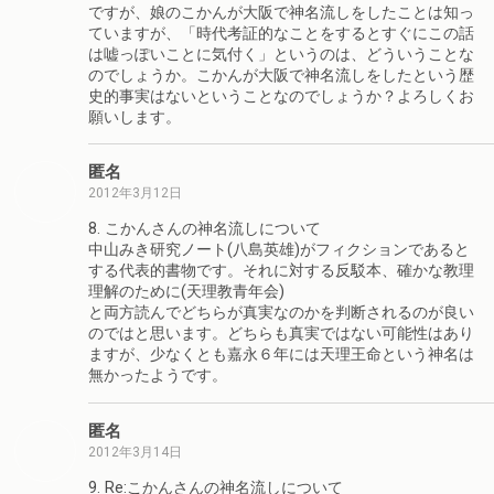
ですが、娘のこかんが大阪で神名流しをしたことは知っ
ていますが、「時代考証的なことをするとすぐにこの話
は嘘っぽいことに気付く」というのは、どういうことな
のでしょうか。こかんが大阪で神名流しをしたという歴
史的事実はないということなのでしょうか？よろしくお
願いします。
匿名
2012年3月12日
8. こかんさんの神名流しについて
中山みき研究ノート(八島英雄)がフィクションであると
する代表的書物です。それに対する反駁本、確かな教理
理解のために(天理教青年会)
と両方読んでどちらが真実なのかを判断されるのが良い
のではと思います。どちらも真実ではない可能性はあり
ますが、少なくとも嘉永６年には天理王命という神名は
無かったようです。
匿名
2012年3月14日
9. Re:こかんさんの神名流しについて