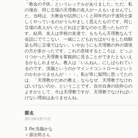
「教会の子供」というレッテルがありました。ただ、私
の場合、同じ立場の天理教の友人が一人もいませんでし
た。当時は、大教会や詰所にいくと同年代の子達同士楽
しくやっているのがうらやましく思えたものです。同じ
立場の友人がいたらどれほど楽なのかと思ったもので
す。結局、友人は学校の友達で、もちろん天理教なんて
会話にでてこない、一緒にこどもおぢばがりをした幼馴
染も同じ立場ではない。いやおうにも天理教の外の環境
の方が多かったです。これの意味するところは、どっぷ
りつかった天理教を客観的に見ることができたともいえ
るかもしれません。教人は「いんねん」にしばられてい
るのです。洗脳というのかマインドコントロールという
のかわかりませんが・・・。私が常に疑問に思ってたの
は、「天理教がだめの教え」ならなぜ、天理教でなけれ
ばいけないのか、ということです。自分自身の信仰心の
よすがとして、今は天理教ですが、天理教でなければい
けない理由はありませんね。
匿名
2012年3月11日
3. Re:洗脳かな
＞源次郎さん