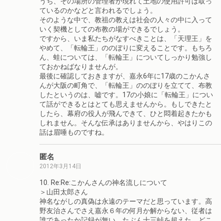
うち、その場所の管理者が現れて土地の使用許可は取っ
ているのかなどと言われるでしょう。
そのような中で、教祖の教えは社会の人々の中に入って
いく契機としての布教の場ができるでしょう。
ですから、いま私たちがなすべきことは、「天理王」を
やめて、「転輪王」ののぼりに変えることです。もちろ
ん、蛙については、「転輪王」についてしっかり勉強し
ておかねばなりませんが。
最後に確認しておきますが、嘉永6年に17歳のこかんさ
んが大阪の町角で、「転輪王」ののぼりを立てて、布教
したというのは、嘘です。17の小娘に「転輪王」につい
て話ができるとはとても思えませんから。もしできたと
したら、幕府の役人が飛んできて、ひと悶着起きたかも
しれません。そんな伝承はありませんから、やはりこの
話は眉唾ものですね。
匿名
2012年3月14日
10. Re:Re:こかんさんの神名流しについて
＞山田太郎さん
神名ながしの真偽は永遠のテーマだと思っています。高
野友治さんでさえ嘉永６年の何月か解からない、従者は
誰であったか記録が無い、たぶん十三峠を超えた、どこ