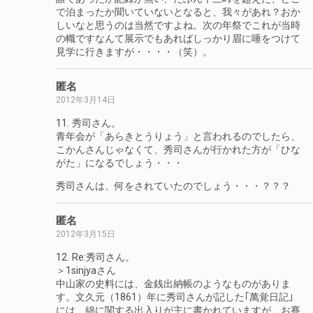
で泊まったか聞いていないとなると、我々があれ？おか
しいなと思うのは当然ですよね。次の年祭でこれが当時
の幟ですなんて展示でもあればしっかり眉に唾をつけて
見学に行きますが・・・・（笑）。
匿名
2012年3月14日
11. 秀司さん。
青年会が「あらきとうりょう」と言われるのでしたら、
こかんさんじゃなくて、秀司さんが行かれた方が「ひな
がた」になるでしょう・・・
秀司さんは、何をされていたのでしょう・・・？？？
匿名
2012年3月15日
12. Re:秀司さん。
＞1sinjyaさん
中山家の史料には、金銭出納帳のようなものがありま
す。文久元（1861）年に秀司さんが記した｢萬覚日記｣
には、綿に関する出入りが主に書かれていますが、お賽