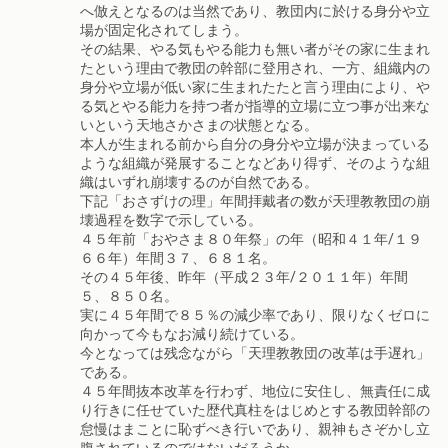
へ倣えとなるのは当然であり、教団内に於ける身分や立
場が固定化されてしまう。
その結果、やる気もやる能力も無い者がその家に生まれ
たという理由で教団の幹部に登用され、一方、組織内の
身分や立場が低い家に生まれたたと言う理由により、や
る気とやる能力を持つ者が指導的立場に立つ事が出来な
いという天地さかさまの状態となる。
本人が生まれる前から自分の身分や立場が決まっている
ような組織が発展することなどあり得ず、そのような組
織はいずれ崩壊するのが自然である。
下記「おさずけの理」年間拝戴者の数が天理教教団の崩
壊過程を数字で示している。
４５年前「おやさま８０年祭」の年（昭和４１年/１９
６６年）年間３７、６８１名。
その４５年後、昨年（平成２３年/２０１１年）年間
５、８５０名。
実に４５年間で８５％の減少率であり、限りなくゼロに
向かって今もなお減り続けている。
今となっては残念ながら「天理教教団の改革は手遅れ」
である。
４５年間抜本改革を行わず、地位に安住し、無責任に成
り行きに任せていた歴代真柱をはじめとする教団幹部の
怠慢はまことに恥ずべき行いであり、親神もさぞかし立