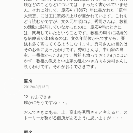
銭などのことなどについては、まったく書かれていませ
ん。それに対して、慶応4（1867）年に書かれた「辰年
大寶恵」には主に賽銭の上りが書かれています。これを
どう読むかですが、文久元年頃には、秀司さんは、教祖
の活動に関与していなかったのに、慶応4年のときに
は、関与していたということです。教祖の周りに継続的
な信仰者が出t来るのは、文久年間位からですから、賽
銭も多く寄ってくるようになります。秀司さんの目的は
そのお金にあったわけです。秀司さんは、中山家の当
主、一番偉かったわけで、教祖も放っておくわけにはい
かず、教祖の教えと中山家の進むべき方向を秀司さんに
説くわけです。それがおふでさきです。
匿名
2012年3月15日
13. おふでさき
確かにそうですね・・。
おふでさきにある、上、高山を秀司さんと考えると、ス
トーリーが繋がる個所があるように思いますが・・・
匿名