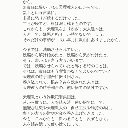
から。
無責任に酔いしれる天理教人の口からでる。
親！という言葉に。
非常に怒りが積もるだけでした。
年月が経てど、根は深く残るものです。
これからも、天理教をふりかざす大人達へは。
人として、嫌悪と怒りしか持てないでしょう。
それだけの事柄が、長い年月に沢山にありましたから。
今までは、洗脳させられていた。
洗脳から解け始めたと、洗脳から気が付けたと。
そう、書かれる言う方々がいます。
では、洗脳させられていたと称する時のことは。
それは、責任はもう背負わなくてよいのですか？
天理教の勝手都合に振り回され。
巻き込まれて、恨み辛みを残された人々は。
天理教人の勝手都合の、使い捨ての犠牲ですか。
天理教という詐欺犯罪集団は。
昔から散々に、人を踏み潰し使い捨てにして。
無能な組織や天理教人の、自己主張や維持の為に。
多くの方々の財やお金を巻き上げてきました。
今も、これからも、変わることも、反省もなく。
人を踏み潰して使い捨てにして。