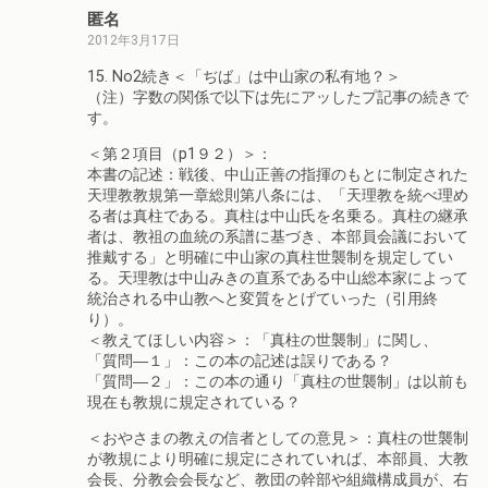
匿名
2012年3月17日
15. No2続き＜「ぢば」は中山家の私有地？＞
（注）字数の関係で以下は先にアッしたプ記事の続きで
す。
＜第２項目（p1９２）＞：
本書の記述：戦後、中山正善の指揮のもとに制定された
天理教教規第一章総則第八条には、「天理教を統べ理め
る者は真柱である。真柱は中山氏を名乗る。真柱の継承
者は、教祖の血統の系譜に基づき、本部員会議において
推戴する」と明確に中山家の真柱世襲制を規定してい
る。天理教は中山みきの直系である中山総本家によって
統治される中山教へと変質をとげていった（引用終
り）。
＜教えてほしい内容＞：「真柱の世襲制」に関し、
「質問―１」：この本の記述は誤りである？
「質問―２」：この本の通り「真柱の世襲制」は以前も
現在も教規に規定されている？
＜おやさまの教えの信者としての意見＞：真柱の世襲制
が教規により明確に規定にされていれば、本部員、大教
会長、分教会会長など、教団の幹部や組織構成員が、右