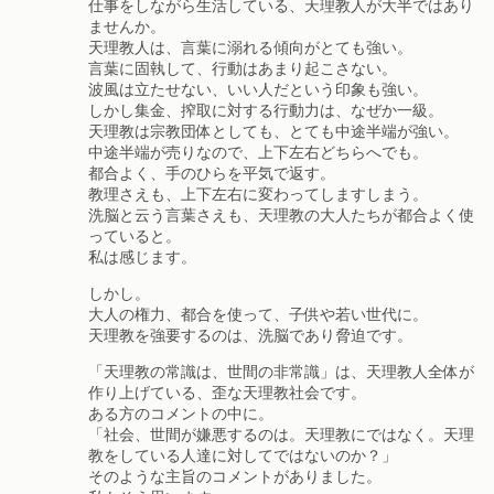
仕事をしながら生活している、天理教人が大半ではあり
ませんか。
天理教人は、言葉に溺れる傾向がとても強い。
言葉に固執して、行動はあまり起こさない。
波風は立たせない、いい人だという印象も強い。
しかし集金、搾取に対する行動力は、なぜか一級。
天理教は宗教団体としても、とても中途半端が強い。
中途半端が売りなので、上下左右どちらへでも。
都合よく、手のひらを平気で返す。
教理さえも、上下左右に変わってしますしまう。
洗脳と云う言葉さえも、天理教の大人たちが都合よく使
っていると。
私は感じます。
しかし。
大人の権力、都合を使って、子供や若い世代に。
天理教を強要するのは、洗脳であり脅迫です。
「天理教の常識は、世間の非常識」は、天理教人全体が
作り上げている、歪な天理教社会です。
ある方のコメントの中に。
「社会、世間が嫌悪するのは。天理教にではなく。天理
教をしている人達に対してではないのか？」
そのような主旨のコメントがありました。