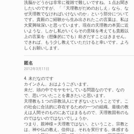
洗脳かどうかは非常に複雑で難しいですね。１点お聞き
したいのですが、「「天理教がだめのおしえ」なら、な
ぜ天理教でなければいけないのか」という部分について
です。貴殿のご経験から生み出されたこの言葉は、私は
大変興味深いと思っています。現在の天理教の本質に近
いような、しかし私がいくらその意味を考えても貴殿以
上の言葉を（想像的にでも）紡ぎだすことはきません。
できれば、もう少し教えていただけると幸いです。よろ
しくお願いします。
匿名
2012年3月11日
4. 未だなのです
カインさん、おはようございます。
未だ、頭の中でモヤモヤしている問題なのです。なの
で、思いついたことを書きたいと思います。
天理教も１つの宗教法人にすぎないということです。こ
の社会に合法的に存在するための一つの組織。最後の教
えは人間そのものにあてはまるもので、天理教固有のも
のではないのではないでしょうか。
つまり、親神様＝天理教ではない、ということ。宗教と
は、神や仏の教え。信仰は、それを実行する、体感する