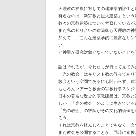
天理教の神殿に対しての建築学的評価と
有名なのは「新宗教と巨大建築」という
数々の宗教建築について考察しているが
また私の知り合いの建築家も天理教の神
加えて、「こんな建築学的に豊富なサン
い」
と神殿が研究対象となっていないことを
話はそれるが、今わたしが行って見てみ
「光の教会」はキリスト教の教会であり
教会という空間であるにも関わらず、建
もちろんツアーと教会の宗教行事スケジ
日本の著名な歴史的宗教建築は、宗教と
しかし「光の教会」のように生きている
「光の教会」の牧師がその文化的価値を
ろう。
それは宗教を軽んじることでもなく、文
また教会を公開することが、同時に布教