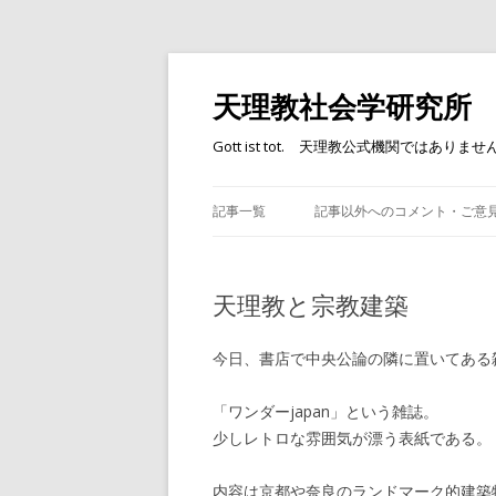
天理教社会学研究所
Gott ist tot. 天理教公式機関ではありませ
記事一覧
記事以外へのコメント・ご意
天理教と宗教建築
今日、書店で中央公論の隣に置いてある
「ワンダーjapan」という雑誌。
少しレトロな雰囲気が漂う表紙である。
内容は京都や奈良のランドマーク的建築