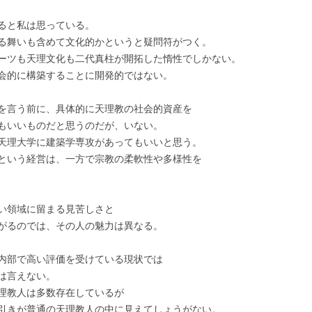
ると私は思っている。
る舞いも含めて文化的かというと疑問符がつく。
ーツも天理文化も二代真柱が開拓した惰性でしかない。
会的に構築することに開発的ではない。
を言う前に、具体的に天理教の社会的資産を
もいいものだと思うのだが、いない。
天理大学に建築学専攻があってもいいと思う。
という経営は、一方で宗教の柔軟性や多様性を
い領域に留まる見苦しさと
がるのでは、その人の魅力は異なる。
内部で高い評価を受けている現状では
は言えない。
理教人は多数存在しているが
引きが普通の天理教人の中に見えてしょうがない。