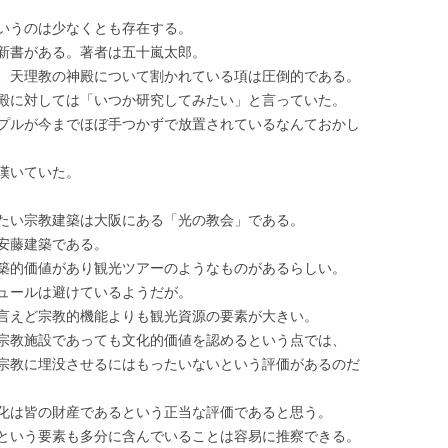
いうのは少なくとも存在する。
新書がある。著者は五十嵐太郎。
、天理教の神殿について割かれている項は圧倒的である。
殿に対しては「いつか研究してみたい」と言っていた。
プルが今までほぼ手つかずで放置されているなんておかし
嘆いていた。
たい宗教建築は大阪にある「光の教会」である。
安藤建築である。
築的価値があり観光ツアーのようなものがあるらしい。
ュールは避けているようだが。
言えど宗教的機能よりも観光資源の要素が大きい。
宗教施設であっても文化的価値を認めるという点では、
宗教に埋没させるにはもったいないという評価があるのだ
化は皆の財産であるという正当な評価であると思う。
という要素も多分に含んでいることは容易に推察できる。