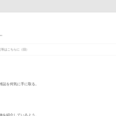
ん。
コ
ン
見等はこちらに（旧）
テ
ン
ツ
へ
移
動
雑誌を何気に手に取る。
物を紹介しているよう。