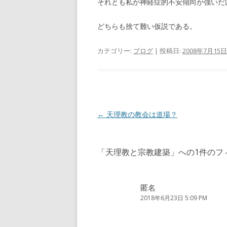
それとも私が神経症的不安傾向が強いだ
どちらも捨て難い仮説である。
カテゴリー:
ブログ
| 投稿日:
2008年7月15日
投
←
天理教の教会は道場？
稿
ナ
「
天理教と宗教建築
」への1件のフ
ビ
ゲ
ー
匿名
2018年6月23日 5:09 PM
シ
ョ