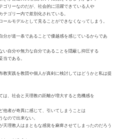
テゴリーなのだが、社会的に活躍できている人や
カテゴリー内で差別化されている。
ロールモデルとして見ることができなくなってしまう。
自分が道一条であることで優越感を感じているからであ
ない自分や無力な自分であることを隠蔽し抑圧する
妥当である。
布教実践を教団や個人が真剣に検討してはどうかと私は提
ては、社会と天理教の距離が増大すると危機感を
ど他者が奇異に感じて、引いてしまうことは
うなので出来ない。
が天理教人はまともな感覚を麻痺させてしまったのだろう