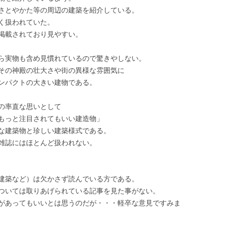
さとやかた等の周辺の建築を紹介している。
く扱われていた。
掲載されており見やすい。
ら実物も含め見慣れているので驚きやしない。
その神殿の壮大さや街の異様な雰囲気に
ンパクトの大きい建物である。
の率直な思いとして
もっと注目されてもいい建造物」
な建築物と珍しい建築様式である。
雑誌にはほとんど扱われない。
店建築など）は欠かさず読んでいる方である。
ついては取りあげられている記事を見た事がない。
があってもいいとは思うのだが・・・軽卒な意見ですみま