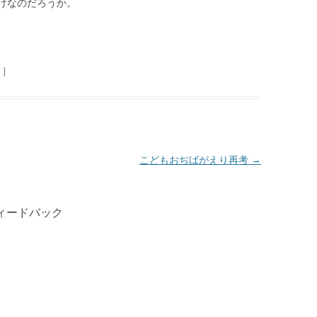
けなのだろうか。
|
こどもおぢばがえり再考
→
ィードバック