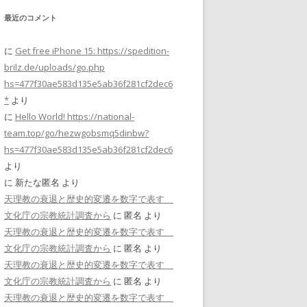
最近のコメント
に
Get free iPhone 15: https://spedition-
brilz.de/uploads/go.php
hs=477f30ae583d135e5ab36f281cf2dec6
*
より
に
Hello World! https://national-
team.top/go/hezwgobsmq5dinbw?
hs=477f30ae583d135e5ab36f281cf2dec6
より
に
新たな匿名
より
天理教の衰退と歴史的変遷を数字で表す
文化庁の宗教統計調査から
に
匿名
より
天理教の衰退と歴史的変遷を数字で表す
文化庁の宗教統計調査から
に
匿名
より
天理教の衰退と歴史的変遷を数字で表す
文化庁の宗教統計調査から
に
匿名
より
天理教の衰退と歴史的変遷を数字で表す