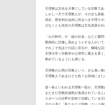
天理教は文化を大事にしている宗教であ
しかし一方で天理教人が、その立ち居振
現在、歴史的社会的に誇るべき天理スポ
少なくとも現在の天理教は文化資源を社
「心の時代」や「縦の伝道」などと難問
開発的に評価し高めようとする人がいて
それこそ先ほどの話に戻るが、極端な話
天理大学＝宗教学や心理学に重きを置く
狭めているようにも感じる。
天理教の人間が宗教という、きな臭い狭
天理教人であるけども色々な領域にまた
道一条といわれる天理教一筋が、天理教
まだまだ宗教的成熟が達成されていると
スポーツの分野や芸術で活躍している天
その人達と「私たちとは別物」という線